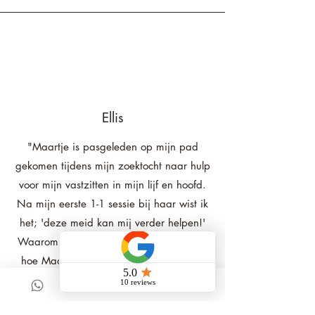
Ellis
"Maartje is pasgeleden op mijn pad
gekomen tijdens mijn zoektocht naar hulp
voor mijn vastzitten in mijn lijf en hoofd.
Na mijn eerste 1-1 sessie bij haar wist ik
het; 'deze meid kan mij verder helpen!'
Waarom? Een combi van mijn gevoel én
hoe Maartje handelt; ze heeft oog voor
jou én neemt alle tijd om jou zo goed
mogelijk te begeleiden.