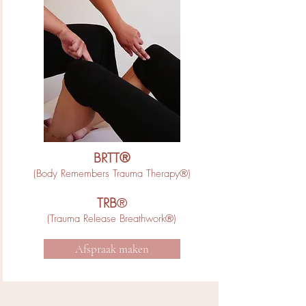
BRTT®
(Body Remembers Trauma Therapy
®
)
TRB
®
(Trauma Release Breathwork®)
Afspraak maken