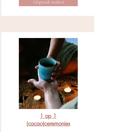
Afspraak maken
1 op 1
(cacao)ceremonies