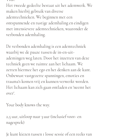
Het tweede gedeelte bestaat uit het ademwerk. We
maken hierbij gebruik van diverse
ademtechnieken. We beginnen met een
ontspannende en rustige ademhaling en eindigen
met intensievere ademtechnieken, waaronder de
verbonden ademhaling.
De verbonden ademhaling is een ademtechniek
waarbij we de pauze tussen de in-en-uit-
ademingen weg laten. Door het inzetten van deze
techniek geen we ruimte aan het lichaam. We
zetten hiermee het ego en het denken aan de kant.
Onbewust vastgezette spanningen, emoties en
trauma's komen vrij en kunnen verwerkt worden.
Het lichaam kan zich gaan ontladen en 'neemt het
over'.
Your body knows the way.
2,5 uur, uitloop naar 3 uur (inclusief voor- en
nagesprek)
Je kunt kiezen tussen 1 losse sessie of een reeks van