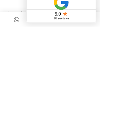
Annuleringsbeleid
Betaling van de afspraak kan op de dag zelf. Ik
beschik niet over een pinautomaat, graag de
betaling contant meenemen.
Wanneer u korter dan 72 uur voor aanvang uw 1-
op- 1 behandeling annuleert, dient 50% van het
bedrag te worden voldaan, binnen 48 uur zullen de
volledige kosten in rekening worden gebracht.
Via de mail ontvangt u van mij een
intakeformulier. Gelieve deze zo volledig mogelijk
in te vullen.
Contactgegevens
Houtsnip 55, Weert, Netherlands