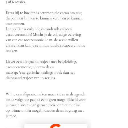
3 of 6 sessies.
Extra bij te boeken is ceremoniële cacao om nog
dieper naar binnen te kunnen keren en te kunnen
ontspannen.
Let op! Dit is enkel de cacaodrank en geen
cacaoceremonie! Mocht je de volledige beleving
van een cacaoceremonie i.c.m. de sessie willen
ervaren dan kan je een individuele cacaoceremonie
boeken.
Liever een diepgaand traject met begeleiding,
cacaoceremonie, ademwerk en
massage/energetische healing? Boek dan het
diepgaand traject van 10 sessies.
Wil je een afspraak maken maar zit er in de agenda
op de volgende pagina écht geen mogelijkheid voor
je tussen, neem dan gerust even contact met me
op. Binnen mijn mogelijkheden denk ik graag met
je mee.