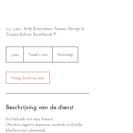
2,5- 3 uur - Body Remembers Trauma Therapy &
Trauma Release Breathwork ®
Vanaf
200
3 uur
3
Vanaf € 200
Houtsnip
euro
u
u
r
Vraag boeking aan
Beschrijving van de dienst
Een helende reis naar binnen.
Overwin angsten, depressie, mentale en fysieke
klachten met ademwerk.