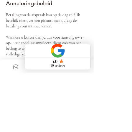
Annuleringsbeleid
Betaling van de afspraak kan op de dag zelf. Ik
beschik niet over een pinautomaat, graag de
betaling contant meenemen.
Wanneer u korter dan 72 uur voor aanvang uw 1-
op- 1 behandeling annuleert, dient 50% van het
bedrag te worden voldaan, binnen 48 uur zullen de
Contactgegevens
Houtsnip 55, Weert, Netherlands
+31617659983
touchofinnercalm@gmail.com