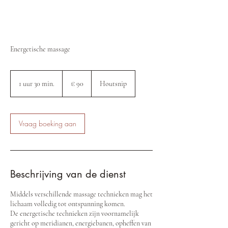
Energetische massage
90
euro
1 uur 30 min.
1
€ 90
Houtsnip
u
u
3
0
Vraag boeking aan
m
i
n
.
Beschrijving van de dienst
Middels verschillende massage technieken mag het
lichaam volledig tot ontspanning komen.
De energetische technieken zijn voornamelijk
gericht op meridianen, energiebanen, opheffen van