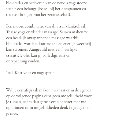
blokkades en activeren van de nervus vages(deze
speelt een belangrijke rol bij het ontspannen en
tot rust brengen van het zenuwstelsel).
Een mooie combinatie van shiatsu, klankschaal,
Thaise yoga en vlinder massage. Samen maken ze
een heerlijk ontspannende massage waarbij
blokkades worden doorbroken en energie weer vrij
kan stromen. Aangevuld met een heerlijke
essentiële olie kan jij volledige rust en
ontspanning vinden.
Incl. Kort voor en nagesprek.
Wil je een afspraak maken maar zit er in de agenda
op de volgende pagina écht geen mogelijkheid voor
je tussen, neem dan gerust even contact met me
op. Binnen mijn mogelijkheden denk ik graag met
je mee.